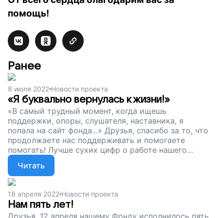
помощь!
Ранее
8 июля 2022
Новости проекта
«Я буквально вернулась к жизни!»
«В самый трудный момент, когда ищешь
поддержки, опоры, слушателя, наставника, я
попала на сайт фонда...» Друзья, спасибо за то, что
продолжаете нас поддерживать и помогаете
помогать! Лучше сухих цифр о работе нашего
фонда рассказывают наши подопечные. Делимся с
Читать
вами их отзывами. Поддержите проект! Помогая
мамам, мы с вами помогаем и их будущим детям
расти в атмосфере любви и принятия.
18 апреля 2022
Новости проекта
Нам пять лет!
Друзья, 12 апреля нашему Фонду исполнилось пять