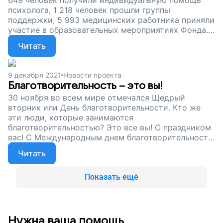
649 человек получили индивидуальную помощь
психолога, 1 218 человек прошли группы
поддержки, 5 993 медицинских работника приняли
участие в образовательных мероприятиях Фонда.
Спасибо вам за то, что откликаетесь на просьбы,
Читать
приходите на помощь в сложные минуты и
продолжаете поддерживать. Без вас мы бы не
справились!
9 декабря 2021
Новости проекта
Благотворительность – это вы!
30 ноября во всем мире отмечался Щедрый
вторник или День благотворительности. Кто же
эти люди, которые занимаются
благотворительностью? Это все вы! С праздником
вас! С Международным днем благотворительности!
Пожалуйста, продолжайте поддерживать нас.
Читать
Давайте поможем сотням семей справиться с
потерей и научиться жить заново.
Показать ещё
Нужна ваша помощь