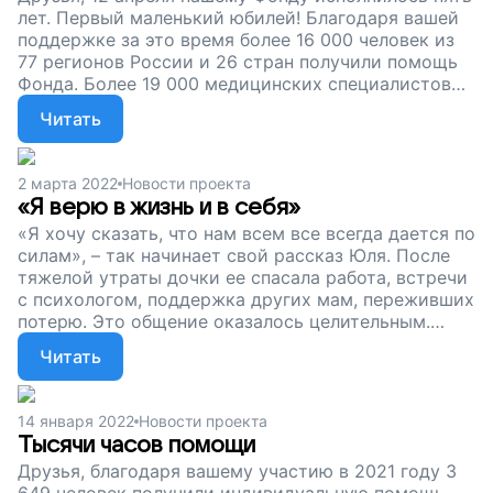
лет. Первый маленький юбилей! Благодаря вашей
поддержке за это время более 16 000 человек из
77 регионов России и 26 стран получили помощь
Фонда. Более 19 000 медицинских специалистов
по всей стране приняли участие в наших
Читать
образовательных программах. Благодарим
каждого из вас за доверие. Поддержите нас и
дальше, лучший подарок для нас – ваша помощь!
2 марта 2022
Новости проекта
«Я верю в жизнь и в себя»
«Я хочу сказать, что нам всем все всегда дается по
силам», – так начинает свой рассказ Юля. После
тяжелой утраты дочки ее спасала работа, встречи
с психологом, поддержка других мам, переживших
потерю. Это общение оказалось целительным.
Друзья, только в январе за помощью к нам
Читать
обратились 555 человек. Каждый из них хочет
прожить свое горе и снова научиться мечтать.
Поддержите наш проект. Даже небольшая сумма
14 января 2022
Новости проекта
может изменить очень многое. Пусть родители
Тысячи часов помощи
научатся жить заново!
Друзья, благодаря вашему участию в 2021 году 3