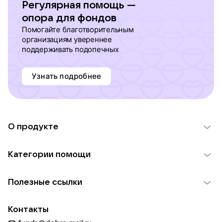
Регулярная помощь —
опора для фондов
Помогайте благотворительным
организациям увереннее
поддерживать подопечных
Узнать подробнее
О продукте
О проекте VK Добро
Категории помощи
Отчеты VK Добро
Детям
Использование материалов
Полезные ссылки
Взрослым
Обратная связь
Найти фонд
Пожилым
Контакты
Для НКО
Волонтеры
Животным