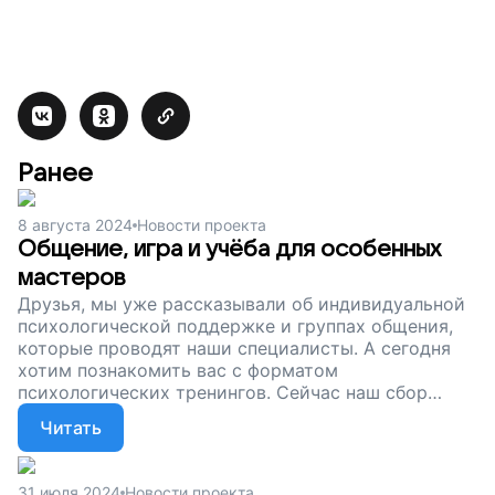
Ранее
8 августа 2024
Новости проекта
Общение, игра и учёба для особенных
мастеров
Друзья, мы уже рассказывали об индивидуальной
психологической поддержке и группах общения,
которые проводят наши специалисты. А сегодня
хотим познакомить вас с форматом
психологических тренингов. Сейчас наш сбор
продолжается. Поддержите «Мастер ОК». Пусть у
Читать
особенных ребят будет место, где им всегда рады!
31 июля 2024
Новости проекта