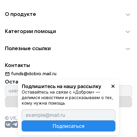
О продукте
О проекте VK Добро
Категории помощи
Отчеты VK Добро
Детям
Использование материалов
Полезные ссылки
Взрослым
Обратная связь
Найти фонд
Пожилым
Контакты
Для НКО
Волонтеры
Животным
funds@dobro.mail.ru
Партнерам
Добрый день
Оставайтесь с нами
Природе
Подпишитесь на нашу рассылку
Истории
Оставайтесь на связи с «Добром» — 
Культуре
делимся новостями и рассказываем о тех, 
Автоплатежи
Подписаться на рассылку
Фондам
кому нужна помощь
© VK,
2026
г. Все права защищены.
Подписаться