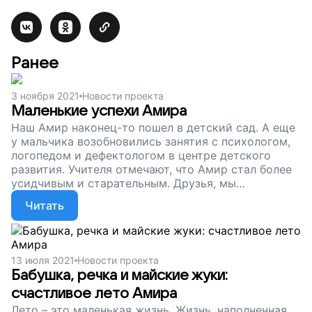
Ранее
3 ноября 2021
Новости проекта
Маленькие успехи Амира
Наш Амир наконец-то пошел в детский сад. А еще
у мальчика возобновились занятия с психологом,
логопедом и дефектологом в центре детского
развития. Учителя отмечают, что Амир стал более
усидчивым и старательным. Друзья, мы
продолжаем сбор в поддержку нашего Центра
Читать
развития. Пусть у Амира и других особых ребят
будет больше возможностей!
13 июля 2021
Новости проекта
Бабушка, речка и майские жуки:
счастливое лето Амира
Лето – это маленькая жизнь. Жизнь, наполненная