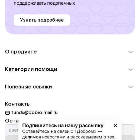
поддерживать подопечных
Узнать подробнее
О продукте
О проекте VK Добро
Категории помощи
Отчеты VK Добро
Детям
Использование материалов
Полезные ссылки
Взрослым
Обратная связь
Найти фонд
Пожилым
Контакты
Для НКО
Волонтеры
Животным
funds@dobro.mail.ru
Партнерам
Добрый день
Оставайтесь с нами
Природе
Подпишитесь на нашу рассылку
Истории
Оставайтесь на связи с «Добром» — 
Культуре
делимся новостями и рассказываем о тех, 
Автоплатежи