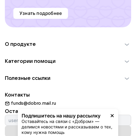
Узнать подробнее
О продукте
О проекте VK Добро
Категории помощи
Отчеты VK Добро
Детям
Использование материалов
Полезные ссылки
Взрослым
Обратная связь
Найти фонд
Пожилым
Контакты
Для НКО
Волонтеры
Животным
funds@dobro.mail.ru
Партнерам
Добрый день
Оставайтесь с нами
Природе
Подпишитесь на нашу рассылку
Истории
Оставайтесь на связи с «Добром» — 
Культуре
делимся новостями и рассказываем о тех, 
Автоплатежи
Подписаться на рассылку
Фондам
кому нужна помощь