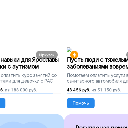
Иркутск
навыки для Ярославы
Пусть люди с тяжелы
ки с аутизмом
заболеваниями вовре
попадут на лечение
оплатить курс занятий со
Помогаем
оплатить услуги
тами для девочки с РАС
санитарного автомобиля д
перевозки тяжелобольных 
б.
из
188 000
руб.
48 456
руб.
из
51 150
руб.
Помочь
Регулярная помо