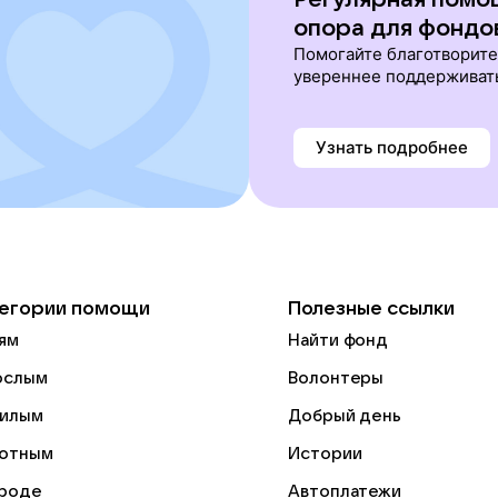
опора для фондо
Помогайте благотворит
увереннее поддерживат
Узнать подробнее
егории помощи
Полезные ссылки
ям
Найти фонд
ослым
Волонтеры
илым
Добрый день
отным
Истории
роде
Автоплатежи