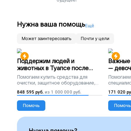
Нужна ваша помощь
Ещё
Может заинтересовать
Почти у цели
Поддержим людей и
Важные 
животных в Туапсе после
— девоч
разлива мазута
Помогаем
купить средства для
Помогаем
очистки, защитное оборудование,
специалис
лекарства, корм и предметы первой
848 595
руб.
из
1 000 000
руб.
171 020
ру
необходимости
Помочь
Помочь
Нужна помощь?