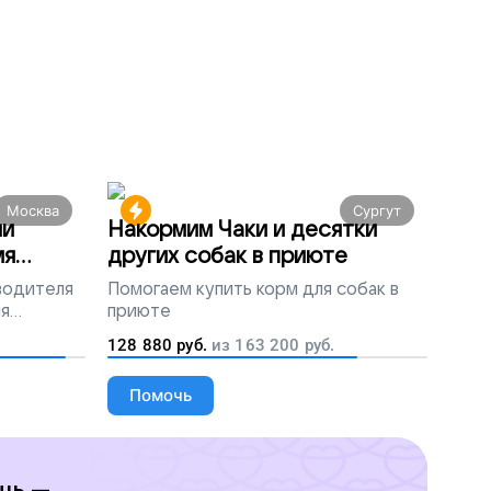
Москва
Сургут
ми
Накормим Чаки и десятки
мя
других собак в приюте
 водителя
Помогаем
купить корм для собак в
ля
приюте
людей
128 880
руб.
из
163 200
руб.
Помочь
щь —