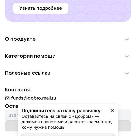
Узнать подробнее
О продукте
О проекте VK Добро
Категории помощи
Отчеты VK Добро
Детям
Использование материалов
Полезные ссылки
Взрослым
Обратная связь
Найти фонд
Пожилым
Контакты
Для НКО
Волонтеры
Животным
funds@dobro.mail.ru
Партнерам
Добрый день
Оставайтесь с нами
Природе
Подпишитесь на нашу рассылку
Истории
Оставайтесь на связи с «Добром» — 
Культуре
делимся новостями и рассказываем о тех, 
Автоплатежи
Подписаться на рассылку
Фондам
кому нужна помощь