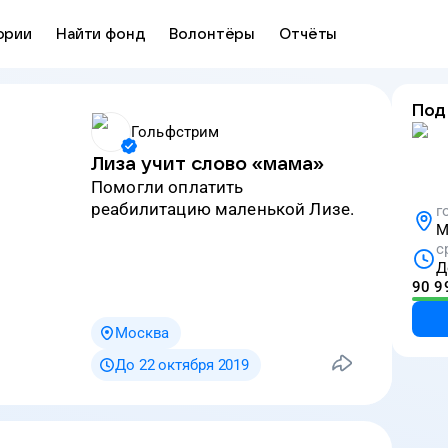
ории
Найти фонд
Волонтёры
Отчёты
Под
Гольфстрим
Лиза учит слово «мама»
Помогли оплатить
реабилитацию маленькой Лизе.
г
М
с
Д
90 9
Москва
До 22 октября 2019