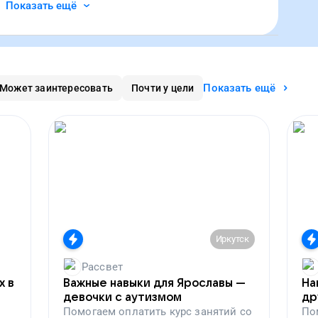
Показать ещё
Показать ещё
Может заинтересовать
Почти у цели
Иркутск
Рассвет
х в
Важные навыки для Ярославы —
На
девочки с аутизмом
др
Помогаем
оплатить курс занятий со
По