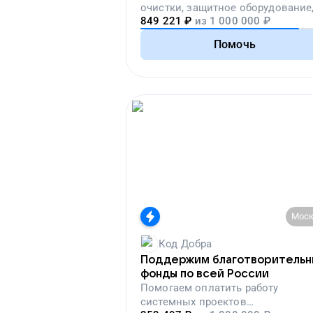
очистки, защитное оборудование
849 221
₽
из
1 000 000
₽
лекарства, корм и предметы пер
необходимости
Помочь
Моск
Код Добра
Поддержим благотворитель
фонды по всей России
Помогаем
оплатить работу
системных проектов