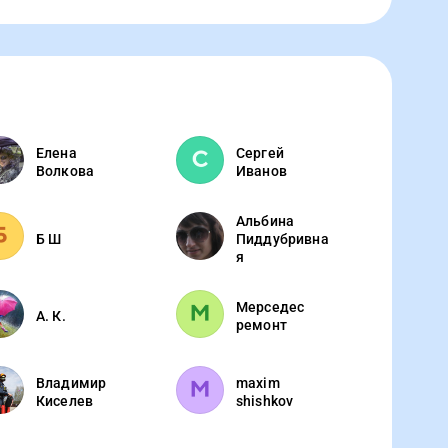
Елена
Сергей
Волкова
Иванов
Альбина
Б Ш
Пиддубривна
я
Мерседес
А. К.
ремонт
Владимир
maxim
Киселев
shishkov