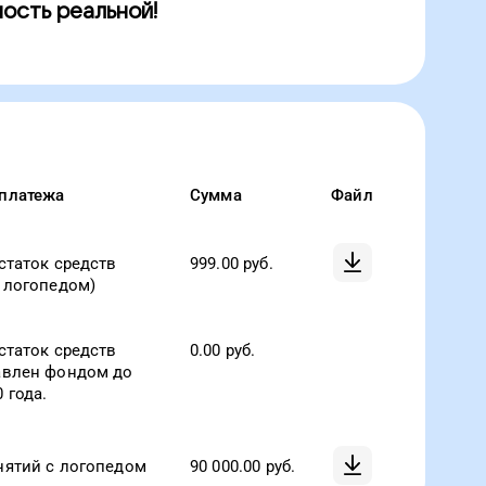
ость реальной!
платежа
Сумма
Файл
статок средств
999.00
руб.
с логопедом)
статок средств
0.00
руб.
авлен фондом до
 года.
нятий с логопедом
90 000.00
руб.