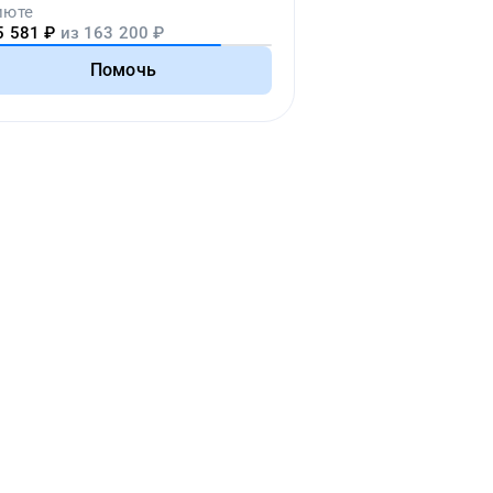
июте
5 581
₽
из
163 200
₽
Помочь