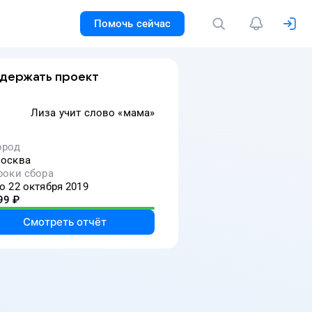
Помочь сейчас
держать проект
Лиза учит слово «мама»
ород
осква
роки сбора
о 22 октября 2019
99
₽
Смотреть отчёт