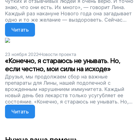
чутких и отзывчивых людей я очень верю. И точно
знаю, что они есть. Их много», — говорит Лина.
Каждый раз накануне Нового года она загадывает
одно и то же желание — выздороветь. Сейчас
нашей подопечной очень страшно. Страшно за
Читать
свою жизнь, за будущее сына, страшно даже
просто выйти из дома. Друзья, наш сбор на
терапию для Лины продолжается. Мы очень хотим
поддержать ее и надеемся на вашу помощь.
23 ноября 2022
Новости проекта
Давайте совершим настоящее чудо. Подарим Лине
«Конечно, я стараюсь не унывать. Но,
шанс на выздоровление!
если честно, мои силы на исходе»
Друзья, мы продолжаем сбор на важные
препараты для Лины, нашей подопечной с
врожденным нарушением иммунитета. Каждый
новый день без лекарств только усугубляет ее
состояние. «Конечно, я стараюсь не унывать. Но,
если честно, мои силы на исходе», — говорит
Читать
Лина. Благодаря вам треть нужной суммы уже
собрана, а значит, мы с вами очень близки к
заветной цели: вернуть Лине полноценную и
счастливую жизнь. Пусть она навсегда забудет о
боли и страданиях, пусть снова поверит в чудо.