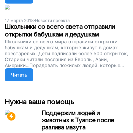
правильно подобранные очки. Вы можете сделать
старость достойной — просто поддержите наш
проект.
17 марта 2018
Новости проекта
Школьники со всего света отправили
открытки бабушкам и дедушкам
Школьники со всего мира отправили открытки
бабушкам и дедушкам, которые живут в домах
престарелых. Дети подписали более 500 открыток,
Старики читали послания из Европы, Азии,
Америки...Порадовать пожилых людей, которые
живут в домах престарелых, может каждый.
Читать
Сейчас мы собираем деньги на новые специальные
кровати для самых ослабленных жителей
интернатов. Помогите бабушкам и дедушкам
стареть достойно, поддержите наш проект!
Нужна ваша помощь
Поддержим людей и
животных в Туапсе после
разлива мазута