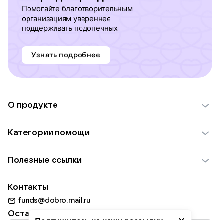
Помогайте благотворительным
организациям увереннее
поддерживать подопечных
Узнать подробнее
О продукте
О проекте VK Добро
Категории помощи
Отчеты VK Добро
Детям
Использование материалов
Полезные ссылки
Взрослым
Обратная связь
Найти фонд
Пожилым
Контакты
Для НКО
Волонтеры
Животным
funds@dobro.mail.ru
Партнерам
Добрый день
Оставайтесь с нами
Природе