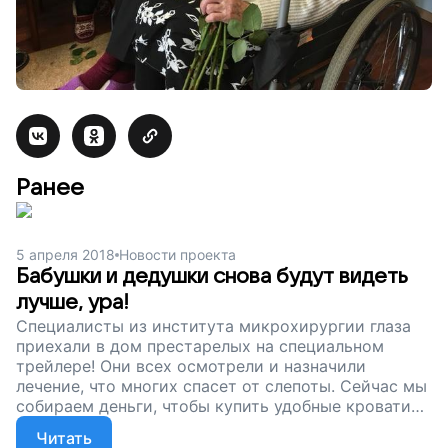
Ранее
5 апреля 2018
Новости проекта
Бабушки и дедушки снова будут видеть
лучше, ура!
Специалисты из института микрохирургии глаза
приехали в дом престарелых на специальном
трейлере! Они всех осмотрели и назначили
лечение, что многих спасет от слепоты. Сейчас мы
собираем деньги, чтобы купить удобные кровати
для стариков. В жизни пожилого человека в
Читать
интернате все очень важно — хорошая кровать,