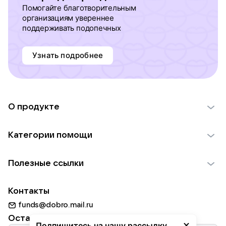
Помогайте благотворительным
организациям увереннее
поддерживать подопечных
Узнать подробнее
О продукте
О проекте VK Добро
Категории помощи
Отчеты VK Добро
Детям
Использование материалов
Полезные ссылки
Взрослым
Обратная связь
Найти фонд
Пожилым
Контакты
Для НКО
Волонтеры
Животным
funds@dobro.mail.ru
Партнерам
Добрый день
Оставайтесь с нами
Природе
Подпишитесь на нашу рассылку