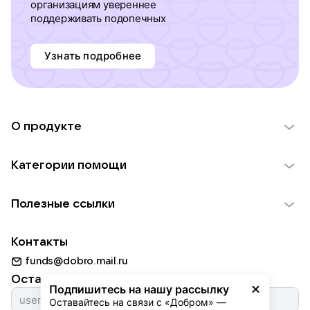
организациям увереннее
поддерживать подопечных
Узнать подробнее
О продукте
О проекте VK Добро
Категории помощи
Отчеты VK Добро
Детям
Использование материалов
Полезные ссылки
Взрослым
Обратная связь
Найти фонд
Пожилым
Контакты
Для НКО
Волонтеры
Животным
funds@dobro.mail.ru
Партнерам
Добрый день
Оставайтесь с нами
Природе
Подпишитесь на нашу рассылку
Истории
Оставайтесь на связи с «Добром» — 
Культуре