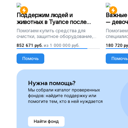
Поддержим людей и
Важные 
животных в Туапсе после
— девоч
разлива мазута
Помогаем
купить средства для
Помогаем
очистки, защитное оборудование,
специалис
лекарства, корм и предметы первой
852 671
руб.
из
1 000 000
руб.
180 720
ру
необходимости
Помочь
Помочь
Нужна помощь?
Мы собрали каталог проверенных
фондов: найдите поддержку или
помогите тем, кто в ней нуждается
Найти фонд