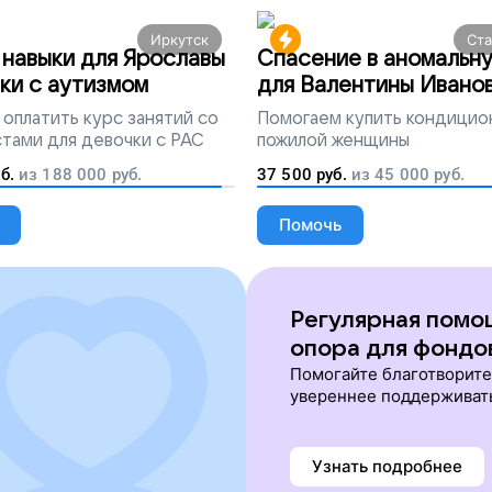
Иркутск
Ст
навыки для Ярославы
Спасение в аномальн
ки с аутизмом
для Валентины Ивано
оплатить курс занятий со
Помогаем
купить кондицио
тами для девочки с РАС
пожилой женщины
б.
из
188 000
руб.
37 500
руб.
из
45 000
руб.
Помочь
Регулярная помо
опора для фондо
Помогайте благотворит
увереннее поддерживат
Узнать подробнее