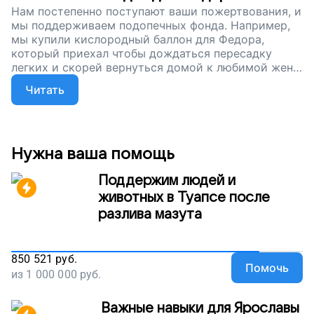
Нам постепенно поступают ваши пожертвования, и
мы поддерживаем подопечных фонда. Например,
мы купили кислородный баллон для Федора,
который приехал чтобы дождаться пересадку
легких и скорей вернуться домой к любимой жене.
Как это часто бывает, ожидание затянулось, а
Читать
жить без кислорода стало смертельно опасно.
Чтобы дышать Федору и другим людям с
муковисцидозом нужна помощь, нужны ваши
пожертвования. Помогите им надеяться, жить и
ждать, пока им выпадет шанс на новую жизнь,
Нужна ваша помощь
поддержите наш проект!
Поддержим людей и
животных в Туапсе после
разлива мазута
850 521
руб.
Помочь
из
1 000 000
руб.
Важные навыки для Ярославы