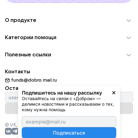
О продукте
О проекте VK Добро
Категории помощи
Отчеты VK Добро
Детям
Использование материалов
Полезные ссылки
Взрослым
Обратная связь
Найти фонд
Пожилым
Контакты
Для НКО
Волонтеры
Животным
funds@dobro.mail.ru
Партнерам
Добрый день
Оставайтесь с нами
Природе
Подпишитесь на нашу рассылку
Истории
Оставайтесь на связи с «Добром» — 
Культуре
делимся новостями и рассказываем о тех, 
Автоплатежи
Подписаться на рассылку
Фондам
кому нужна помощь
© VK,
2026
г. Все права защищены.
Подписаться