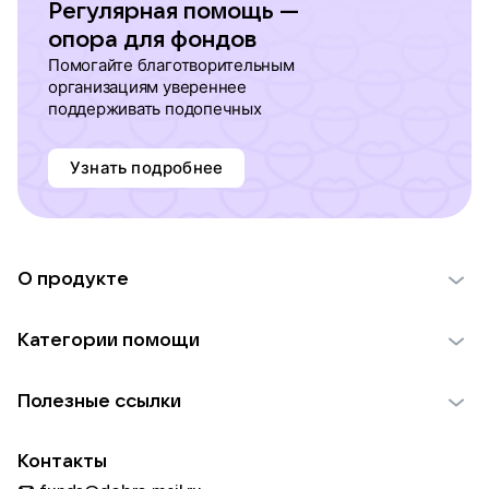
Регулярная помощь —
опора для фондов
Помогайте благотворительным
организациям увереннее
поддерживать подопечных
Узнать подробнее
О продукте
О проекте VK Добро
Категории помощи
Отчеты VK Добро
Детям
Использование материалов
Полезные ссылки
Взрослым
Обратная связь
Найти фонд
Пожилым
Контакты
Для НКО
Волонтеры
Животным