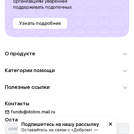
организациям увереннее
поддерживать подопечных
Узнать подробнее
О продукте
О проекте VK Добро
Категории помощи
Отчеты VK Добро
Детям
Использование материалов
Полезные ссылки
Взрослым
Обратная связь
Найти фонд
Пожилым
Контакты
Для НКО
Волонтеры
Животным
funds@dobro.mail.ru
Партнерам
Добрый день
Оставайтесь с нами
Природе
Подпишитесь на нашу рассылку
Истории
Оставайтесь на связи с «Добром» — 
Культуре