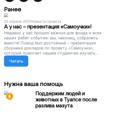
Ранее
20 апреля 2021
Новости проекта
А у нас – презентация «Самоучки»!
Недавно у нас прошло важное для фонда и всех
наших ребят событие: мы, наконец, собрались
вместе! Повод был достойный – презентация
сборника докладов по проекту «Самоучка»,
который помогает нашим студентам изучать
интересные им темы, искать и анализировать
Читать
информацию.
Нужна ваша помощь
Поддержим людей и
животных в Туапсе после
разлива мазута