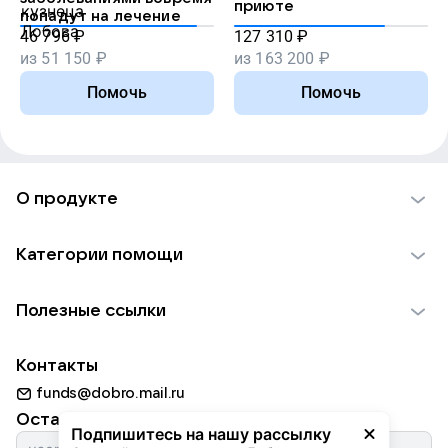
приюте
попадут на лечение
46 796
₽
127 310
₽
из
51 150
₽
из
163 200
₽
Помочь
Помочь
О продукте
О проекте VK Добро
Категории помощи
Отчеты VK Добро
Детям
Использование материалов
Полезные ссылки
Взрослым
Обратная связь
Найти фонд
Пожилым
Контакты
Для НКО
Волонтеры
Животным
funds@dobro.mail.ru
Партнерам
Добрый день
Оставайтесь с нами
Природе
Подпишитесь на нашу рассылку
Истории