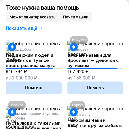
Тоже нужна ваша помощь
Может заинтересовать
Почти у цели
Показать ещё
Иркутск
Код Добра
Рассвет
Поддержим людей и
Важные навыки для
животных в Туапсе
Ярославы — девочки с
после разлива мазута
аутизмом
846 794
₽
167 420
₽
из
1 000 000
₽
из
188 000
₽
Помочь
Помочь
Москва
Сургут
Дом милосердия кузнеца
Дай лапу
Лобова
Накормим Чаки и
Пусть люди с тяжелыми
десятки других собак в
заболеваниями вовремя