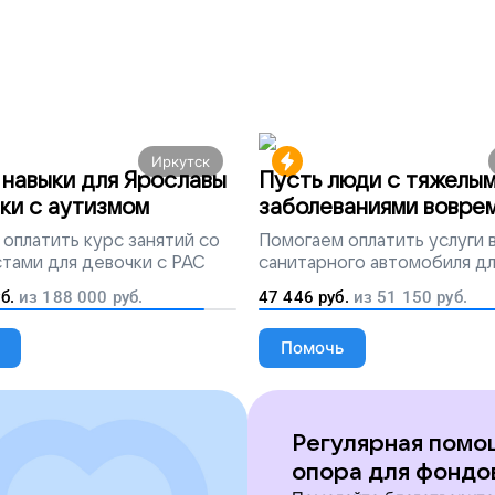
Иркутск
навыки для Ярославы
Пусть люди с тяжелы
ки с аутизмом
заболеваниями вовре
попадут на лечение
оплатить курс занятий со
Помогаем
оплатить услуги
тами для девочки с РАС
санитарного автомобиля д
перевозки тяжелобольных 
б.
из
188 000
руб.
47 446
руб.
из
51 150
руб.
Помочь
Регулярная помо
опора для фондо