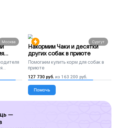
Москва
Сургут
ми
Накормим Чаки и десятки
мя
других собак в приюте
 водителя
Помогаем
купить корм для собак в
ля
приюте
людей
127 730
руб.
из
163 200
руб.
Помочь
щь —
в