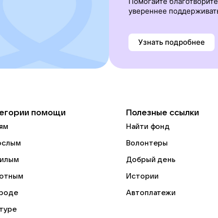
Помогайте благотворит
увереннее поддерживат
Узнать подробнее
егории помощи
Полезные ссылки
ям
Найти фонд
ослым
Волонтеры
илым
Добрый день
отным
Истории
роде
Автоплатежи
ьтуре