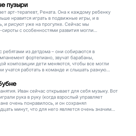
ые пузыри
ет арт-терапевт, Рената. Она к каждому ребенку
ьше нравится играть в подвижные игры, и в
ь, и рисуют уже на прогулке. Сейчас мы
-сироты с особенностями развития могли
и мир вокруг, поддержите наш проект!
 ребятами из детдома – они собираются в
омпанемент фортепиано, звучат барабаны,
дой композиции дети меняются, чтобы все могли
ни учатся работать в команде и слышать разную
ете ребят в одиночестве детского дома. Сейчас мы
рчеством продолжались. Поддержите наш проект!
 бубне
нятия. Иван сейчас открывает для себя музыку. Вот
грали рука в руку (когда взрослый управляет
ане очень понравилось, и он сохранял
дцать минут, что для него является очень значимым
 чтобы дети в детских домах могли заниматься
себя. Поддержите наш проект!