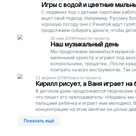
Игры с водой и цветные мыльн
С недавних пор с детьми-сиротами работа
ищет свой подход. Например, Руслану бол
хорошую погоду они с Ренатой идут гулят
продолжаем собирать деньги, чтобы дети
заниматься творчеством, познавать себя 
30 мая 2019
Новости проекта
Наш музыкальный день
Мы продолжаем заниматься музыкой с
маленький оркестр и играют под акк
колокольчики, трещетки...После каж
поиграть на всех инструментах. Так о
музыку. Спасибо вам, что не оставля
22 апреля 2019
Новости проекта
собираем деньги, чтобы занятия тво
Кирилл рисует, а Ваня играет на
В детском доме продолжаются творческие за
что пишет его преподаватель: «Недавно мы и
пальцами ребенка и играет ими мелодию), В
концентрацию на этом занятии на целые два
достижением». Сейчас мы собираем деньги,
Показать ещё
творчеством, рисовать, играть и постигать 