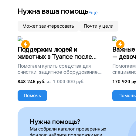
Нужна ваша помощь
Ещё
Может заинтересовать
Почти у цели
Поддержим людей и
Важные 
животных в Туапсе после
— девоч
разлива мазута
Помогаем
купить средства для
Помогаем
очистки, защитное оборудование,
специалис
лекарства, корм и предметы первой
848 245
руб.
из
1 000 000
руб.
170 920
ру
необходимости
Помочь
Помочь
Нужна помощь?
Мы собрали каталог проверенных
фондов: найдите поддержку или