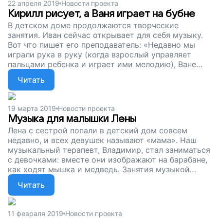
22 апреля 2019
Новости проекта
деньги, чтобы занятия творчеством продолжались.
Кирилл рисует, а Ваня играет на бубне
Поддержите наш проект!
В детском доме продолжаются творческие
занятия. Иван сейчас открывает для себя музыку.
Вот что пишет его преподаватель: «Недавно мы
играли рука в руку (когда взрослый управляет
пальцами ребенка и играет ими мелодию), Ване
очень понравилось, и он сохранял концентрацию
Читать
на этом занятии на целые двадцать минут, что для
него является очень значимым достижением».
Сейчас мы собираем деньги, чтобы дети в детских
19 марта 2019
Новости проекта
домах могли заниматься творчеством, рисовать,
Музыка для малышки Лены
играть и постигать себя. Поддержите наш проект!
Лена с сестрой попали в детский дом совсем
недавно, и всех девушек называют «мама». Наш
музыкальный терапевт, Владимир, стал заниматься
с девочками: вместе они изображают на барабане,
как ходят мышка и медведь. Занятия музыкой
помогают обеим девочкам социализироваться,
Читать
проработать эмоции и переживания. Спасибо, что
не оставляете наших подопечных наедине с бедой.
Сейчас мы собираем деньги, чтобы занятия
11 февраля 2019
Новости проекта