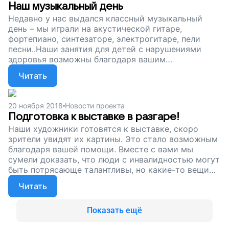
творчеством в детских домах продолжались.
Наш музыкальный день
Поддержите наш проект!
Недавно у нас выдался классный музыкальный
день – мы играли на акустической гитаре,
фортепиано, синтезаторе, электрогитаре, пели
песни..Наши занятия для детей с нарушениями
здоровья возможны благодаря вашим
пожертвованиям. Сейчас мы продолжаем
Читать
собирать деньги. Помогите детям открывать для
себя музыку, творчество и целый мир, поддержите
наш проект!
20 ноября 2018
Новости проекта
Подготовка к выставке в разгаре!
Наши художники готовятся к выставке, скоро
зрители увидят их картины. Это стало возможным
благодаря вашей помощи. Вместе с вами мы
сумели доказать, что люди с инвалидностью могут
быть потрясающе талантливы, но какие-то вещи
им при этом недоступны. Как и всем нам. Сейчас
Читать
мы собираем деньги, чтобы наша арт-студия для
взрослых с нарушениями здоровья продолжала
работать. Помогите нашим художникам писать,
Показать ещё
творить и идти вперед, поддержите наш проект!