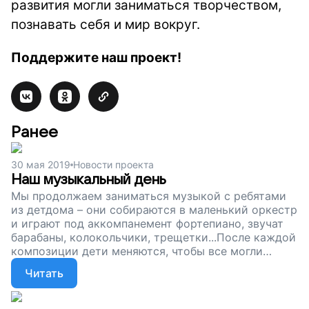
развития могли заниматься творчеством,
познавать себя и мир вокруг.
Поддержите наш проект!
Ранее
30 мая 2019
Новости проекта
Наш музыкальный день
Мы продолжаем заниматься музыкой с ребятами
из детдома – они собираются в маленький оркестр
и играют под аккомпанемент фортепиано, звучат
барабаны, колокольчики, трещетки...После каждой
композиции дети меняются, чтобы все могли
поиграть на всех инструментах. Так они учатся
Читать
работать в команде и слышать разную музыку.
Спасибо вам, что не оставляете ребят в
одиночестве детского дома. Сейчас мы собираем