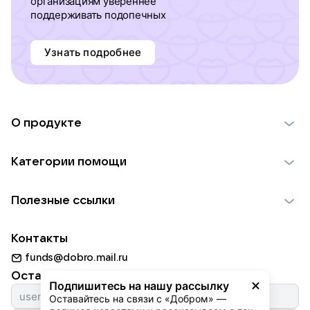
организациям увереннее
поддерживать подопечных
Узнать подробнее
О продукте
О проекте VK Добро
Категории помощи
Отчеты VK Добро
Детям
Использование материалов
Полезные ссылки
Взрослым
Обратная связь
Найти фонд
Пожилым
Контакты
Для НКО
Волонтеры
Животным
funds@dobro.mail.ru
Партнерам
Добрый день
Оставайтесь с нами
Природе
Подпишитесь на нашу рассылку
Истории
Оставайтесь на связи с «Добром» — 
Культуре