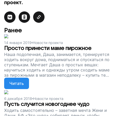
проект.
Ранее
14 января 2019
Новости проекта
Просто принести маме пирожное
Наша подопечная, Даша, занимается, тренируется
ходить вокруг дома, подниматься и спускаться по
ступенькам. Мечтает Даша о простых вещах:
научиться ходить и однажды утром сходить маме
за пирожными в магазин неподалеку – купить те
самые с вишенкой наверху. Сейчас мы
Читать
продолжаем собирать деньги, чтобы купить для
Даши и еще одного нашего подопечного юноши,
Жени, тренажеры и аппараты, чтобы дети окрепли,
6 декабря 2018
Новости проекта
стали сильнее и однажды исполнили свои мечты.
Пусть случится новогоднее чудо
Поддержите наш проект!
Ходить самостоятельно – заветная мечта Жени и
Даши. БФ «Это чудо» собирает деньги, чтобы