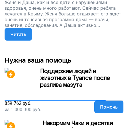
Женя и Даша, как и все дети с нарушениями
здоровья, очень много работают. Сейчас ребята
лечатся в Крыму. Женя больше отдыхает: его ждет
очень интенсивная программа дома — врачи,
занятия, обследования. А Даша активно
занимается с логопедом, дефектологом,
Читать
инструктором по лечебной физкультуре. А мы
продолжаем собирать деньги, чтобы купить
специальные аппараты, которые помогут ребятам
ходить. Помогите Даше и Жене встать из кресла и
пойти своими ногами, поддержите наш проект.
Нужна ваша помощь
Поддержим людей и
животных в Туапсе после
разлива мазута
859 762
руб.
Помочь
из
1 000 000
руб.
Накормим Чаки и десятки