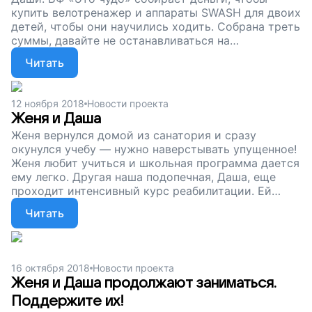
купить велотренажер и аппараты SWASH для двоих
детей, чтобы они научились ходить. Собрана треть
суммы, давайте не останавливаться на
достигнутом! Поддержите наш проект!
Читать
12 ноября 2018
Новости проекта
Женя и Даша
Женя вернулся домой из санатория и сразу
окунулся учебу — нужно наверстывать упущенное!
Женя любит учиться и школьная программа дается
ему легко. Другая наша подопечная, Даша, еще
проходит интенсивный курс реабилитации. Ей
нужна постоянная физическая нагрузка, как и
Читать
Жене. Поэтому мы собираем деньги на
специальные тренажеры, чтобы ребята
занимались, укрепляли мышцы и возвращали себе
назад то, что отняла болезнь. Поддержите наш
16 октября 2018
Новости проекта
проект!
Женя и Даша продолжают заниматься.
Поддержите их!