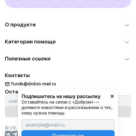
О продукте
О проекте VK Добро
Категории помощи
Отчеты VK Добро
Детям
Использование материалов
Полезные ссылки
Взрослым
Обратная связь
Найти фонд
Пожилым
Контакты
Для НКО
Волонтеры
Животным
funds@dobro.mail.ru
Партнерам
Добрый день
Оставайтесь с нами
Природе
Подпишитесь на нашу рассылку
Истории
Оставайтесь на связи с «Добром» — 
Культуре
делимся новостями и рассказываем о тех, 
Автоплатежи
Подписаться на рассылку
Фондам
кому нужна помощь
© VK,
2026
г. Все права защищены.
Подписаться