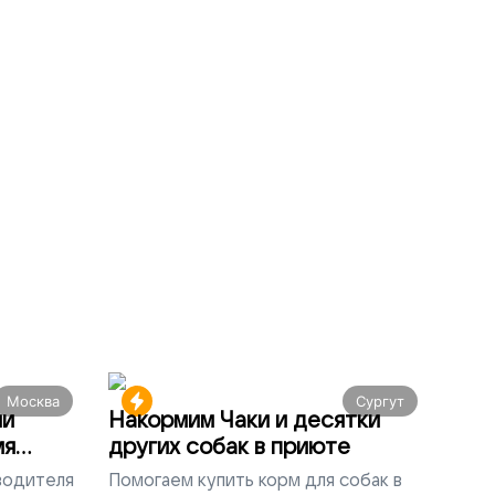
Москва
Сургут
ми
Накормим Чаки и десятки
мя
других собак в приюте
 водителя
Помогаем
купить корм для собак в