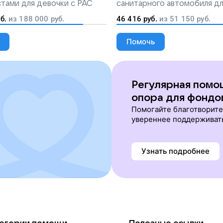
тами для девочки с РАС
санитарного автомобиля д
перевозки тяжелобольных 
б.
из
188 000
руб.
46 416
руб.
из
51 150
руб.
Помочь
Регулярная помо
опора для фондо
Помогайте благотворит
увереннее поддерживат
Узнать подробнее