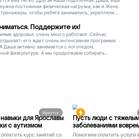
тся ему легко. Другая наша подопечная, Даша, еще
нужна постоянная физическая нагрузка, как и Жене.
тренажеры, чтобы ребята занимались, укрепляли
а болезнь. Поддержите наш проект!
ниматься. Поддержите их!
ниями здоровья, очень много работают. Сейчас
 отдыхает: его ждет очень интенсивная программа
 А Даша активно занимается с логопедом,
ной физкультуре. А мы продолжаем собирать
параты, которые помогут ребятам ходить. Помогите
 своими ногами, поддержите наш проект.
Иркутск
навыки для Ярославы
Пусть люди с тяжелы
ки с аутизмом
заболеваниями вовре
попадут на лечение
оплатить курс занятий со
Помогаем
оплатить услуги