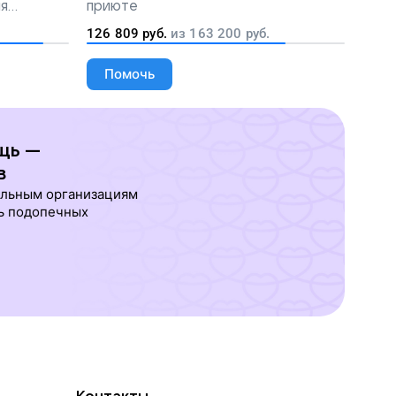
ля
приюте
людей
126 809
руб.
из
163 200
руб.
Помочь
щь —
в
ельным организациям
ь подопечных