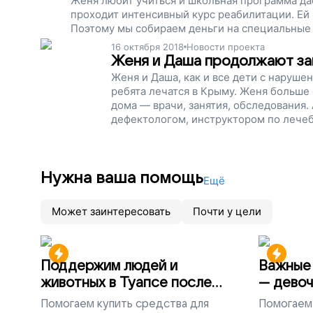
Женя любит учиться и школьная программа дае
проходит интенсивный курс реабилитации. Ей 
Поэтому мы собираем деньги на специальные 
мышцы и возвращали себе назад то, что отнял
16 октября 2018
Новости проекта
Женя и Даша продолжают за
Женя и Даша, как и все дети с наруше
ребята лечатся в Крыму. Женя больше
дома — врачи, занятия, обследования.
дефектологом, инструктором по лечеб
деньги, чтобы купить специальные ап
Даше и Жене встать из кресла и пойти
Нужна ваша помощь
Ещё
Может заинтересовать
Почти у цели
Поддержим людей и
Важные 
животных в Туапсе после
— девоч
разлива мазута
Помогаем
купить средства для
Помогаем