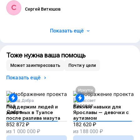
Сергей Витюшов
Показать ещё
Тоже нужна ваша помощь
Может заинтересовать
Почти у цели
Показать ещё
Иркутск
Код Добра
Рассвет
Поддержим людей и
Важные навыки для
животных в Туапсе
Ярославы — девочки с
после разлива мазута
аутизмом
852 872
₽
182 620
₽
из
1 000 000
₽
из
188 000
₽