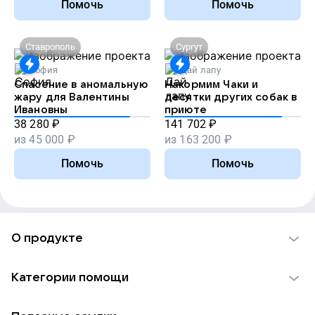
Помочь
Помочь
Ставрополь
Сургут
София
Дай лапу
Спасение в аномальную
Накормим Чаки и
жару для Валентины
десятки других собак в
Ивановны
приюте
38 280
₽
141 702
₽
из
45 000
₽
из
163 200
₽
Помочь
Помочь
О продукте
О проекте VK Добро
Категории помощи
Отчеты VK Добро
Детям
Использование материалов