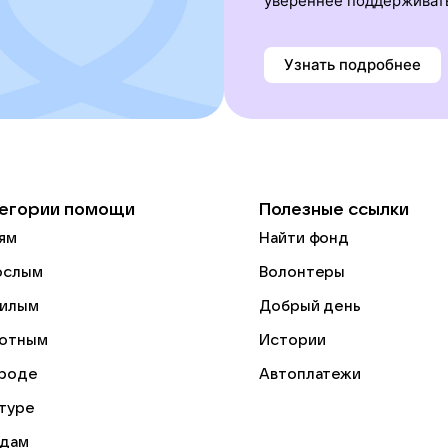
увереннее поддерживат
Узнать подробнее
егории помощи
Полезные ссылки
ям
Найти фонд
ослым
Волонтеры
илым
Добрый день
отным
Истории
роде
Автоплатежи
ьтуре
дам