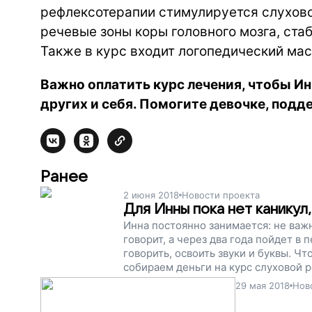
рефлексотерапии стимулируется слухово
речевые зоны коры головного мозга, ста
Также в курс входит логопедический мас
Важно оплатить курс лечения, чтобы Ин
других и себя. Помогите девочке, подд
Ранее
2 июня 2018
Новости проекта
Для Инны пока нет канику
Инна постоянно занимается: не важн
говорит, а через два года пойдет в 
говорить, освоить звуки и буквы. Ч
собираем деньги на курс слуховой р
Это улучшит речь девочки, и когда-
29 мая 2018
Нов
что она делала, с кем играла...Под