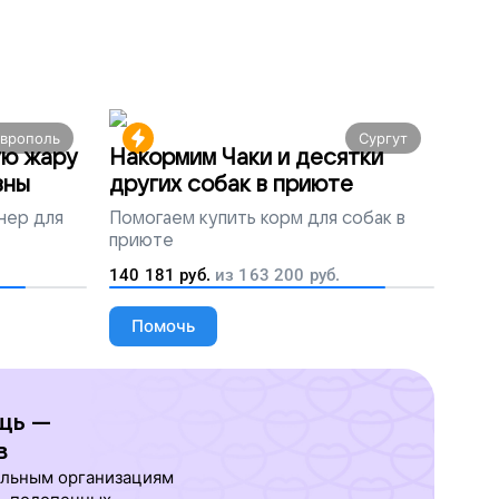
аврополь
Сургут
ую жару
Накормим Чаки и десятки
вны
других собак в приюте
нер для
Помогаем
купить корм для собак в
приюте
140 181
руб.
из
163 200
руб.
Помочь
щь —
в
ельным организациям