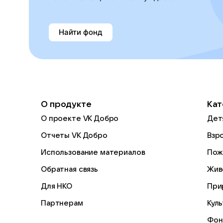
Найти фонд
О продукте
Кат
О проекте VK Добро
Дет
Отчеты VK Добро
Взр
Использование материалов
Пож
Обратная связь
Жив
Для НКО
При
Партнерам
Кул
Фон