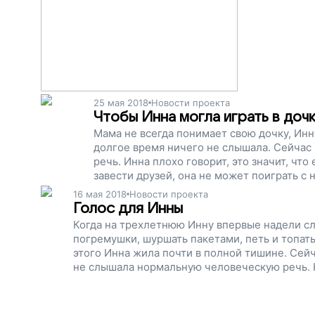
25 мая 2018
Новости проекта
Чтобы Инна могла играть в доч
Мама не всегда понимает свою дочку, Инн
долгое время ничего не слышала. Сейчас
речь. Инна плохо говорит, это значит, чт
завести друзей, она не может поиграть с 
реабилитации, чтобы вернуть Инне насто
16 мая 2018
Новости проекта
Голос для Инны
Когда на трехлетнюю Инну впервые надели слу
погремушки, шуршать пакетами, петь и топать.
этого Инна жила почти в полной тишине. Сейч
не слышала нормальную человеческую речь. 
научилась говорить, понимать других и себя. 
поддержите наш проект.