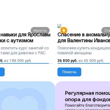
Иркутск
Ст
навыки для Ярославы
Спасение в аномальн
ки с аутизмом
для Валентины Ивано
оплатить курс занятий со
Помогаем
купить кондицио
тами для девочки с РАС
пожилой женщины
б.
из
188 000
руб.
36 800
руб.
из
45 000
руб.
Помочь
Регулярная помо
опора для фондо
Помогайте благотворит