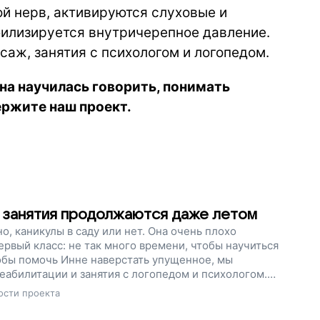
й нерв, активируются слуховые и
билизируется внутричерепное давление.
саж, занятия с психологом и логопедом.
на научилась говорить, понимать
ержите наш проект.
л, занятия продолжаются даже летом
о, каникулы в саду или нет. Она очень плохо
первый класс: не так много времени, чтобы научиться
тобы помочь Инне наверстать упущенное, мы
еабилитации и занятия с логопедом и психологом.
нибудь Инна кинется вечером рассказывать маме,
ости проекта
держите наш проект!