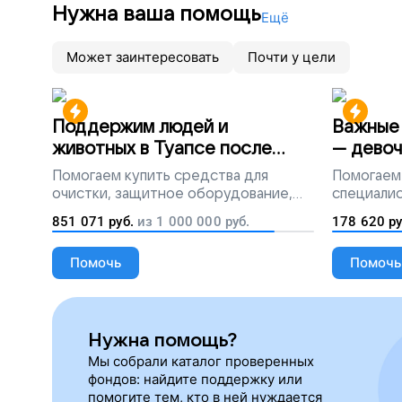
Нужна ваша помощь
Ещё
Может заинтересовать
Почти у цели
Поддержим людей и
Важные 
животных в Туапсе после
— девоч
разлива мазута
Помогаем
купить средства для
Помогаем
очистки, защитное оборудование,
специалис
лекарства, корм и предметы первой
851 071
руб.
из
1 000 000
руб.
178 620
ру
необходимости
Помочь
Помочь
Нужна помощь?
Мы собрали каталог проверенных
фондов: найдите поддержку или
помогите тем, кто в ней нуждается