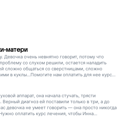
ки-матери
у. Девочка очень невнятно говорит, потому что
 проблему со слухом решили, остается наладить
о ей сложно общаться со сверстницами, сложно
ними в куклы...Помогите нам оплатить для нее курс
ящее детство, поддержите наш проект!
ховой аппарат, она начала стучать, трясти
 Верный диагноз ей поставили только в три, а до
ас девочка не умеет говорить — она просто никогда
Нужно оплатить курс лечения, чтобы Инна
Помогите девочке вернуть то, что отняла болезнь,