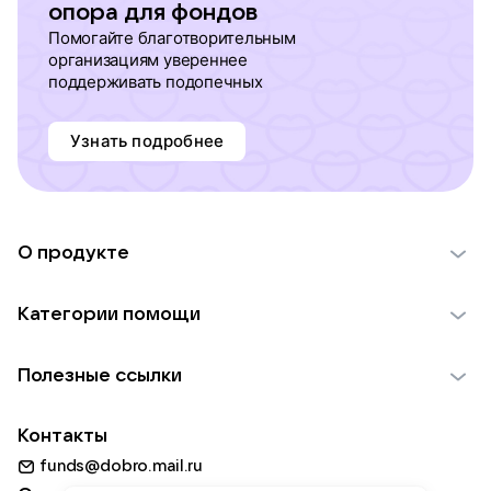
опора для фондов
Помогайте благотворительным
организациям увереннее
поддерживать подопечных
Узнать подробнее
О продукте
О проекте VK Добро
Категории помощи
Отчеты VK Добро
Детям
Использование материалов
Полезные ссылки
Взрослым
Обратная связь
Найти фонд
Пожилым
Контакты
Для НКО
Волонтеры
Животным
funds@dobro.mail.ru
Партнерам
Добрый день