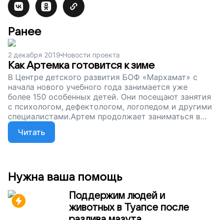
Ранее
2 декабря 2019
Новости проекта
Как Артемка готовится к зиме
В Центре детского развития БОФ «Мархамат» с
начала нового учебного года занимается уже
более 150 особенных детей. Они посещают занятия
с психологом, дефектологом, логопедом и другими
специалистами.Артем продолжает заниматься в
Центре вместе с другими детишками. Уже за
Читать
несколько месяцев занятий виден прогресс:
мальчик стал более общительным, лучше
справляется со стрессом...
Нужна ваша помощь
Поддержим людей и
животных в Туапсе после
разлива мазута