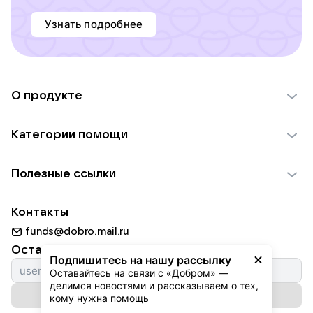
Узнать подробнее
О продукте
О проекте VK Добро
Категории помощи
Отчеты VK Добро
Детям
Использование материалов
Полезные ссылки
Взрослым
Обратная связь
Найти фонд
Пожилым
Контакты
Для НКО
Волонтеры
Животным
funds@dobro.mail.ru
Партнерам
Добрый день
Оставайтесь с нами
Природе
Подпишитесь на нашу рассылку
Истории
Оставайтесь на связи с «Добром» — 
Культуре
делимся новостями и рассказываем о тех, 
Автоплатежи
Подписаться на рассылку
Фондам
кому нужна помощь