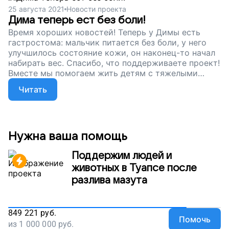
25 августа 2021
Новости проекта
Дима теперь ест без боли!
Время хороших новостей! Теперь у Димы есть
гастростома: мальчик питается без боли, у него
улучшилось состояние кожи, он наконец-то начал
набирать вес. Спасибо, что поддерживаете проект!
Вместе мы помогаем жить детям с тяжелыми
диагнозами! Пожалуйста, продолжайте нам
Читать
помогать. Особенным ребятам, таким же, как
Дима, сейчас очень нужны гастростомы.
Нужна ваша помощь
Поддержим людей и
животных в Туапсе после
разлива мазута
849 221
руб.
Помочь
из
1 000 000
руб.