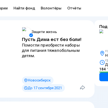
ории
Найти фонд
Волонтёры
Отчёты
Под
Защити жизнь
Пусть Дима ест без боли!
Помогли приобрести наборы
для питания тяжелобольным
г
детям.
Н
с
Д
184 
Новосибирск
До 17 сентября 2021