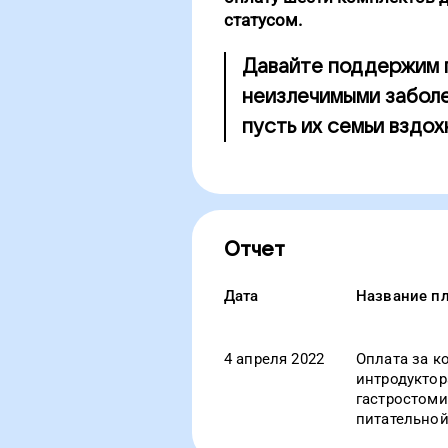
статусом.
Давайте поддержим п
неизлечимыми заболе
пусть их семьи вздох
Отчет
Дата
Название п
4 апреля 2022
Оплата за к
интродуктор
гастростом
питательной