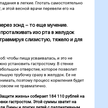
падания в легкие. Глотать самостоятельно
 и этой весной врачи перевели его на
через зонд – то еще мучение.
 проталкивать изо рта в желудок
 травмируя слизистую, тяжело и для
соб: чтобы пища усваивалась, и это не
но установить гастростому. В стенке
ебольшое отверстие, которое позволит
льшую трубочку сразу в желудок. Ее не
ынимать, поэтому процесс кормления будет
 совсем не травматично.
Защити жизнь» собирает 184 110 рублей на
овки гастростом. Этой суммы хватит на
для Димы и других детей с паллиативным