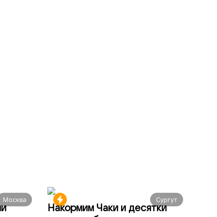
Москва
Сургут
ми
Накормим Чаки и десятки