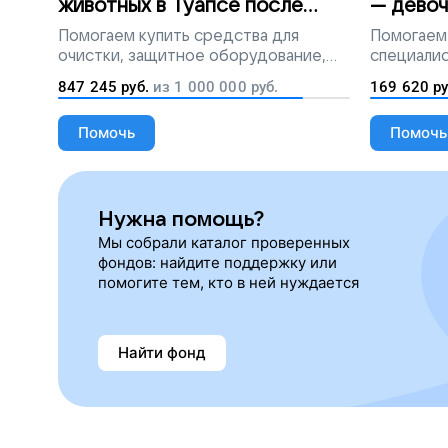
животных в Туапсе после
— девоч
разлива мазута
Помогаем
купить средства для
Помогаем
очистки, защитное оборудование,
специалис
лекарства, корм и предметы первой
847 245
руб.
из
1 000 000
руб.
169 620
ру
необходимости
Помочь
Помочь
Нужна помощь?
Мы собрали каталог проверенных
фондов: найдите поддержку или
помогите тем, кто в ней нуждается
Найти фонд