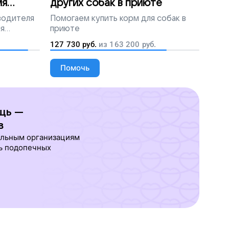
мя
других собак в приюте
 водителя
Помогаем
купить корм для собак в
ля
приюте
людей
127 730
руб.
из
163 200
руб.
Помочь
щь —
в
ельным организациям
ь подопечных