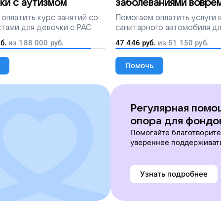
ки с аутизмом
заболеваниями вовре
попадут на лечение
оплатить курс занятий со
Помогаем
оплатить услуги
тами для девочки с РАС
санитарного автомобиля д
перевозки тяжелобольных 
б.
из
188 000
руб.
47 446
руб.
из
51 150
руб.
Помочь
Регулярная помо
опора для фондо
Помогайте благотворит
увереннее поддерживат
Узнать подробнее