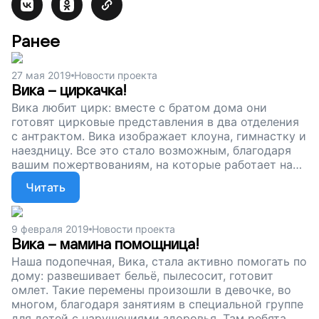
Ранее
27 мая 2019
Новости проекта
Вика – циркачка!
Вика любит цирк: вместе с братом дома они
готовят цирковые представления в два отделения
с антрактом. Вика изображает клоуна, гимнастку и
наездницу. Все это стало возможным, благодаря
вашим пожертвованиям, на которые работает наш
детский центр, где занимается Вика. У девочки
Читать
есть нарушения здоровья, но к нам она ходит с
радостью. У нас занимаются разные дети с
разными проблемами, но мы ко всем находим
9 февраля 2019
Новости проекта
подход. Сейчас мы собираем деньги, чтобы наш
Вика – мамина помощница!
центр продолжал работу. Поддержите наш проект!
Наша подопечная, Вика, стала активно помогать по
дому: развешивает бельё, пылесосит, готовит
омлет. Такие перемены произошли в девочке, во
многом, благодаря занятиям в специальной группе
для детей с нарушениями здоровья. Там ребята