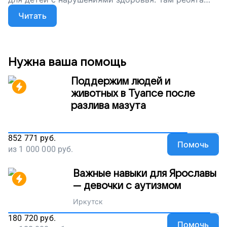
пробуют новые дела, учатся выстраивать
Читать
отношения и общаться. Но на работу группы нужны
деньги. Помогите детям с нарушениями здоровья
учиться и расти, поддержите наш проект!
Нужна ваша помощь
Поддержим людей и
животных в Туапсе после
разлива мазута
852 771
руб.
Помочь
из
1 000 000
руб.
Важные навыки для Ярославы
— девочки с аутизмом
Иркутск
180 720
руб.
Помочь