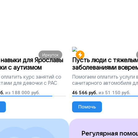
Иркутск
навыки для Ярославы
Пусть люди с тяжелы
ки с аутизмом
заболеваниями вовре
попадут на лечение
оплатить курс занятий со
Помогаем
оплатить услуги
тами для девочки с РАС
санитарного автомобиля д
перевозки тяжелобольных 
б.
из
188 000
руб.
46 566
руб.
из
51 150
руб.
Помочь
Регулярная помо