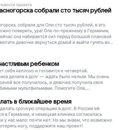
Новости проекта
асногорска собрали сто тысяч рублей
горска, собрали для Оли сто тысяч рублей, в это
ожно поверить, ура! Оле по-прежнему в Германии,
Сейчас она набирается сил перед большой плановой
могите девочке вернуться домой и выйти гулять во
твуя боли, поддержите наш проект!
частливым ребенком
т себя неплохо и готовится к четвертой.
ка делала в долг — ждать было нельзя. Мы очень
врачей все получилось, и девочка получила свое
любимыми мультфильмами. Помогите Оле,
лать в ближайшее время
делать срочную операцию в долг. В России ей
ся в Германии, и немецкая клиника согласилась
и у нас мало: почти нет. Но мы знаем, что возможно
потерять ногу, поддержите наш проект!