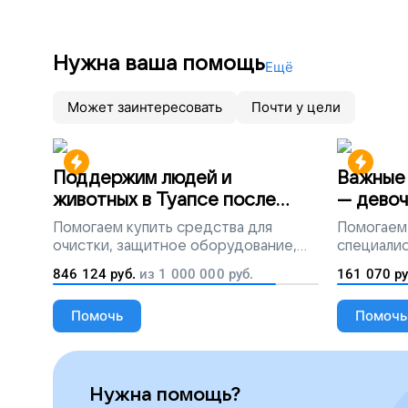
Нужна ваша помощь
Ещё
Может заинтересовать
Почти у цели
Поддержим людей и
Важные 
животных в Туапсе после
— девоч
разлива мазута
Помогаем
купить средства для
Помогаем
очистки, защитное оборудование,
специалис
лекарства, корм и предметы первой
846 124
руб.
из
1 000 000
руб.
161 070
ру
необходимости
Помочь
Помочь
Нужна помощь?