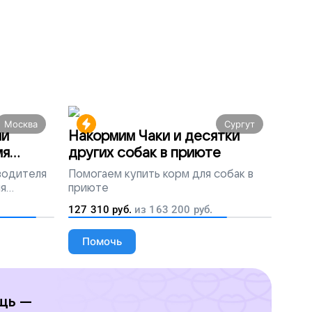
Москва
Сургут
ми
Накормим Чаки и десятки
мя
других собак в приюте
 водителя
Помогаем
купить корм для собак в
ля
приюте
людей
127 310
руб.
из
163 200
руб.
Помочь
щь —