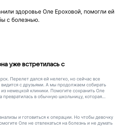
нили здоровье Оле Ероховой, помогли ей
бы с болезнью.
она уже встретилась с
рск. Перелет дался ей нелегко, но сейчас все
и видится с друзьями. А мы продолжаем собирать
т из немецкой клиники. Помогите сохранить Оле
ка превратилась в обычную школьницу, которая
тах, диктантах и своих подружках, поддержите наш
анализы и готовиться к операции. Но чтобы девочку
могите Оле не отвлекаться на болезнь и не думать