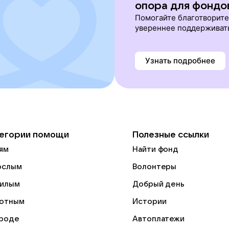
опора для фондо
Помогайте благотворит
увереннее поддерживат
Узнать подробнее
егории помощи
Полезные ссылки
ям
Найти фонд
ослым
Волонтеры
илым
Добрый день
отным
Истории
роде
Автоплатежи