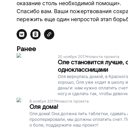
оказание столь необходимой помощи».
Спасибо вам. Ваши пожертвования сохра
пережить еще один непростой этап борь
Ранее
20 ноября 2017
Новости проекта
Оле становится лучше, 
одноклассницами
Оля вернулась домой, в Красного
хорошо, Оля уже ходит в школу 
деньги: нам нужно оплатить сче
ногу и сделать так, чтобы девоч
беспокоится о контрольных рабо
8 ноября 2017
Новости проекта
проект!
Оля дома!
Оля дома! Она должна пить таблетки, сдавать 
прооперировали, мы должны оплатить счет. По
о боли, поддержите наш проект!