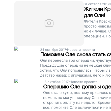
31 октября 2017
Жители Кр
для Оли!
Жители Красно
просто невозм
но ей лучше. 
операцией. По
двор, не чувс
24 октября 2017
Новости проекта
Поможем Оле снова стать с
Оля перенесла три операции, чувствуе
Предыдущие операции немецкая клини
хотим, что Оля поправилась, чтобы у 
детство назад: с игрушками, лего и 
поддержите наш проект.
18 октября 2017
Новости проекта
Операцию Оле должны сде
Оле стало хуже, поэтому пришлось с
помочь не могут, поэтому Оля лечит
отсрочить оплату на неделю. Времен
все: помогите Оле вылечиться и не 