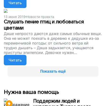
Читать
может специальное медицинское оборудование и
расходные материалы. Все это стоит очень
дорого, но вместе мы сможем купить все
13 июня 2019
Новости проекта
необходимое. Подарите Даше Вахрушевой воздух
Слушать пение птиц и любоваться
и жизнь, поддержите наш проект!
цветами
Даше непросто даются даже самые обычные вещи.
Она не может поехать в деревню к дедушке из-за
переменчивой погоды: от сильного ветра ей
трудно дышать – Даша задыхается, учащаются
приступы эпилепсии. Девочке нужен
реанимационный мешок и кислородный
Читать
концентратор. Без этого на улицу Даше не выйти.
Сейчас мы собираем деньги, чтобы обеспечить
Дашу всем необходимым. Помогите девочке
Показать ещё
гулять, смотреть, как цветут цветы, съездить в
госте к любимому дедушке, пожить в деревенском
доме. Поддержите наш проект!
Нужна ваша помощь
Поддержим людей и