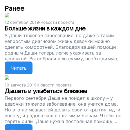
Ранее
12 сентября 2019
Новости проекта
Больше жизни в каждом дне
У Даши тяжелое заболевание, но даже с таким
непростым диагнозом жизнь девочки можно
сделать комфортней. Благодаря вашей помощи
родным Даши теперь легче ухаживать за
девочкой. Вы собрали всю сумму, необходимую,
чтобы купить для нее жизненно важное
Читать
медицинское оборудование. Оно не только
поможет маме заботиться о Даше, но и убережет
девочку от простуд, а также снизит риск ее
19 августа 2019
Новости проекта
попадания в реанимацию. Большое вам спасибо!
Дышать и улыбаться близким
Первого сентября Даша не пойдет в школу – у
девочки тяжелое заболевание, она учится дома.
Но это не мешает ей делать свои открытия, идти
вперед и радоваться простым мелочам. Чтобы не
терять силы, Даше нужна постоянная помощь,
сейчас мы собираем деньги на целый комплект