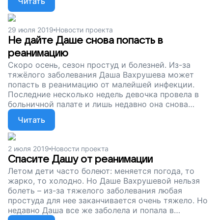
Читать
медицинской техники для девочки. Внести вклад в
будущее Даши и изменить ее жизнь может каждый
– просто поддержите наш проект.
29 июля 2019
Новости проекта
Не дайте Даше снова попасть в
реанимацию
Скоро осень, сезон простуд и болезней. Из-за
тяжёлого заболевания Даша Вахрушева может
попасть в реанимацию от малейшей инфекции.
Последние несколько недель девочка провела в
больничной палате и лишь недавно она снова
вернулась домой. Сейчас мы собираем деньги на
Читать
специальное оборудование, которое защитит Дашу
и подарит ей силы. Поддержите наш проект!
2 июля 2019
Новости проекта
Спасите Дашу от реанимации
Летом дети часто болеют: меняется погода, то
жарко, то холодно. Но Даше Вахрушевой нельзя
болеть – из-за тяжелого заболевания любая
простуда для нее заканчивается очень тяжело. Но
недавно Даша все же заболела и попала в
реанимацию. Снизить риск тяжелых осложнений