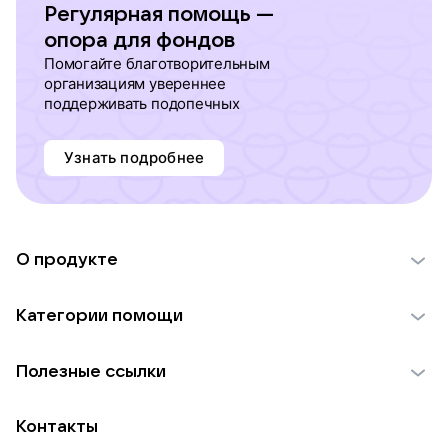
Регулярная помощь —
опора для фондов
Помогайте благотворительным
организациям увереннее
поддерживать подопечных
Узнать подробнее
О продукте
О проекте VK Добро
Категории помощи
Отчеты VK Добро
Детям
Использование материалов
Полезные ссылки
Взрослым
Обратная связь
Найти фонд
Пожилым
Контакты
Для НКО
Волонтеры