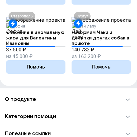
Ставрополь
Сургут
София
Дай лапу
Спасение в аномальную
Накормим Чаки и
жару для Валентины
десятки других собак в
Ивановны
приюте
37 500
₽
140 782
₽
из
45 000
₽
из
163 200
₽
Помочь
Помочь
О продукте
О проекте VK Добро
Категории помощи
Отчеты VK Добро
Детям
Использование материалов
Полезные ссылки