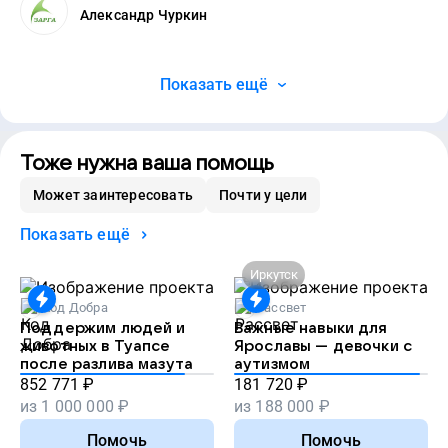
Александр Чуркин
Показать ещё
Тоже нужна ваша помощь
Может заинтересовать
Почти у цели
Показать ещё
Иркутск
Код Добра
Рассвет
Поддержим людей и
Важные навыки для
животных в Туапсе
Ярославы — девочки с
после разлива мазута
аутизмом
852 771
₽
181 720
₽
из
1 000 000
₽
из
188 000
₽
Помочь
Помочь