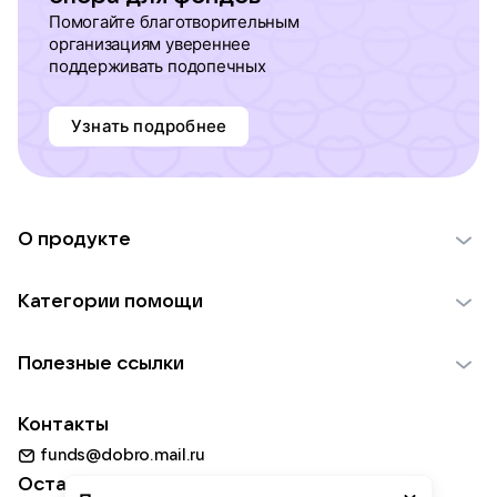
Помогайте благотворительным
организациям увереннее
поддерживать подопечных
Узнать подробнее
О продукте
О проекте VK Добро
Категории помощи
Отчеты VK Добро
Детям
Использование материалов
Полезные ссылки
Взрослым
Обратная связь
Найти фонд
Пожилым
Контакты
Для НКО
Волонтеры
Животным
funds@dobro.mail.ru
Партнерам
Добрый день
Оставайтесь с нами
Природе