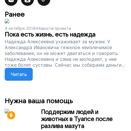
Ранее
4 октября 2018
Новости проекта
Пока есть жизнь, есть надежда
Надежда Алексеевна ухаживает за мужем. У
Александра Ивановича тяжелое неизлечимое
заболевание, он не может двигаться и говорить.
Надежда Алексеевна и сама не молодеет, у нее
тоже болят суставы. Сейчас мы собираем деньги
на медицинское оборудование для Александра
Читать
Ивановича, чтобы облегчить жизнь этой семьи,
сделать ее легче и светлее. Вы можете подарить
супругам время и силы. Просто поддержите наш
проект!
Нужна ваша помощь
Поддержим людей и
животных в Туапсе после
разлива мазута