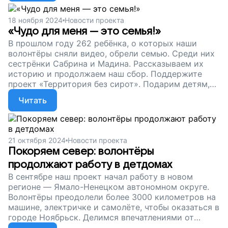
ездить по детским домам. Пусть дети и родители
находят друг друга!
18 ноября 2024
Новости проекта
«Чудо для меня — это семья!»
В прошлом году 262 ребёнка, о которых наши
волонтёры сняли видео, обрели семью. Среди них
сестрёнки Сабрина и Мадина. Рассказываем их
историю и продолжаем наш сбор. Поддержите
проект «Территория без сирот». Подарим детям,
которые растут без родителей, шанс на
Читать
счастливое будущее!
21 октября 2024
Новости проекта
Покоряем север: волонтёры
продолжают работу в детдомах
В сентябре наш проект начал работу в новом
регионе — Ямало-Ненецком автономном округе.
Волонтёры преодолели более 3000 километров на
машине, электричке и самолёте, чтобы оказаться в
городе Ноябрьск. Делимся впечатлениями от
поездки и продолжаем наш сбор. Поможем