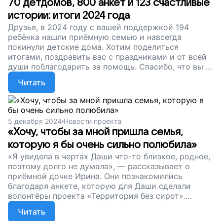
70 детдомов, 800 анкет и 123 счастливые
истории: итоги 2024 года
Друзья, в 2024 году с вашей поддержкой 194
ребёнка нашли приёмную семью и навсегда
покинули детские дома. Хотим поделиться
итогами, поздравить вас с праздниками и от всей
души поблагодарить за помощь. Спасибо, что вы с
нами!
Читать
5 декабря 2024
Новости проекта
«Хочу, чтобы за мной пришла семья,
которую я бы очень сильно полюбила»
«Я увидела в чертах Даши что-то близкое, родное,
поэтому долго не думала», — рассказывает о
приёмной дочке Ирина. Они познакомились
благодаря анкете, которую для Даши сделали
волонтёры проекта «Территория без сирот».
Сейчас девочка уже дома. Друзья, поддержите
Читать
нашу команду. Пусть волонтёры продолжают