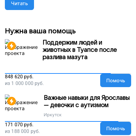
Читать
ребятам из детских домов обрести семью!
Нужна ваша помощь
Поддержим людей и
животных в Туапсе после
разлива мазута
848 620
руб.
Помочь
из
1 000 000
руб.
Важные навыки для Ярославы
— девочки с аутизмом
Иркутск
171 070
руб.
Помочь
из
188 000
руб.