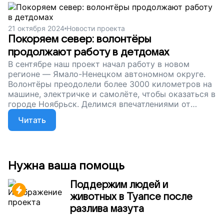
21 октября 2024
Новости проекта
Покоряем север: волонтёры
продолжают работу в детдомах
В сентябре наш проект начал работу в новом
регионе — Ямало-Ненецком автономном округе.
Волонтёры преодолели более 3000 километров на
машине, электричке и самолёте, чтобы оказаться в
городе Ноябрьск. Делимся впечатлениями от
поездки и продолжаем наш сбор. Поможем
Читать
ребятам из детских домов обрести семью!
Нужна ваша помощь
Поддержим людей и
животных в Туапсе после
разлива мазута