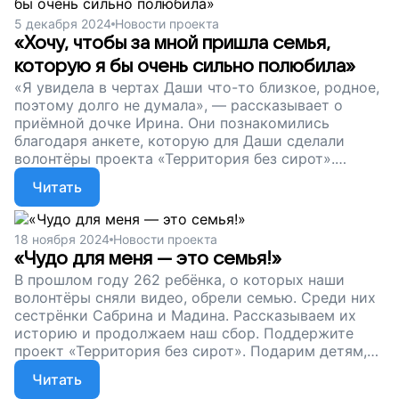
5 декабря 2024
Новости проекта
«Хочу, чтобы за мной пришла семья,
которую я бы очень сильно полюбила»
«Я увидела в чертах Даши что-то близкое, родное,
поэтому долго не думала», — рассказывает о
приёмной дочке Ирина. Они познакомились
благодаря анкете, которую для Даши сделали
волонтёры проекта «Территория без сирот».
Сейчас девочка уже дома. Друзья, поддержите
Читать
нашу команду. Пусть волонтёры продолжают
ездить по детским домам. Пусть дети и родители
находят друг друга!
18 ноября 2024
Новости проекта
«Чудо для меня — это семья!»
В прошлом году 262 ребёнка, о которых наши
волонтёры сняли видео, обрели семью. Среди них
сестрёнки Сабрина и Мадина. Рассказываем их
историю и продолжаем наш сбор. Поддержите
проект «Территория без сирот». Подарим детям,
которые растут без родителей, шанс на
Читать
счастливое будущее!