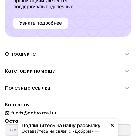
организациям увереннее
поддерживать подопечных
Узнать подробнее
О продукте
О проекте VK Добро
Категории помощи
Отчеты VK Добро
Детям
Использование материалов
Полезные ссылки
Взрослым
Обратная связь
Найти фонд
Пожилым
Контакты
Для НКО
Волонтеры
Животным
funds@dobro.mail.ru
Партнерам
Добрый день
Оставайтесь с нами
Природе
Подпишитесь на нашу рассылку
Истории
Оставайтесь на связи с «Добром» — 
Культуре