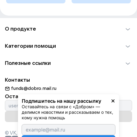
О продукте
О проекте VK Добро
Категории помощи
Отчеты VK Добро
Детям
Использование материалов
Полезные ссылки
Взрослым
Обратная связь
Найти фонд
Пожилым
Контакты
Для НКО
Волонтеры
Животным
funds@dobro.mail.ru
Партнерам
Добрый день
Оставайтесь с нами
Природе
Подпишитесь на нашу рассылку
Истории
Оставайтесь на связи с «Добром» — 
Культуре
делимся новостями и рассказываем о тех, 
Автоплатежи
Подписаться на рассылку
Фондам
кому нужна помощь
© VK,
2026
г. Все права защищены.