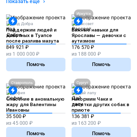
Показать ещё
Иркутск
Код Добра
Рассвет
Поддержим людей и
Важные навыки для
животных в Туапсе
Ярославы — девочки с
после разлива мазута
аутизмом
849 921
₽
176 570
₽
из
1 000 000
₽
из
188 000
₽
Помочь
Помочь
Ставрополь
Сургут
София
Дай лапу
Спасение в аномальную
Накормим Чаки и
жару для Валентины
десятки других собак в
Ивановны
приюте
35 500
₽
136 381
₽
из
45 000
₽
из
163 200
₽
Помочь
Помочь