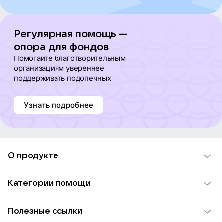
Ольга Голенкова
Регулярная помощь —
опора для фондов
Екатерина Шавлова
Помогайте благотворительным
организациям увереннее
поддерживать подопечных
наталия опарина
Узнать подробнее
виктория сергеева
Валерий Комаров
О продукте
О проекте VK Добро
Мария Еремина
Категории помощи
Отчеты VK Добро
Детям
Использование материалов
Анна Герасимова
Полезные ссылки
Взрослым