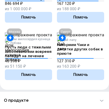
846 694
₽
167 120
₽
из
1 000 000
₽
из
188 000
₽
Помочь
Помочь
Москва
Сургут
Дом милосердия кузнеца
Дай лапу
Лобова
Накормим Чаки и
Пусть люди с тяжелыми
десятки других собак в
заболеваниями вовремя
приюте
попадут на лечение
46 596
₽
127 310
₽
из
51 150
₽
из
163 200
₽
Помочь
Помочь
О продукте