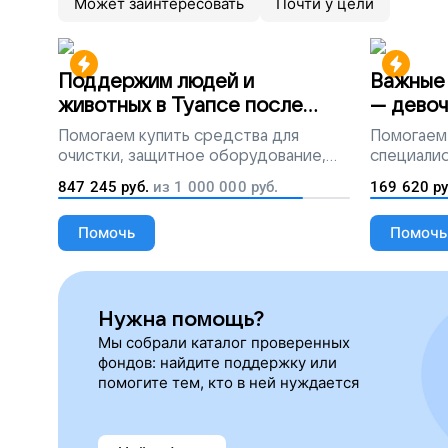
Может заинтересовать
Почти у цели
Поддержим людей и
Важные 
животных в Туапсе после
— девоч
разлива мазута
Помогаем
купить средства для
Помогаем
очистки, защитное оборудование,
специалис
лекарства, корм и предметы первой
847 245
руб.
из
1 000 000
руб.
169 620
ру
необходимости
Помочь
Помочь
Нужна помощь?
Мы собрали каталог проверенных
фондов: найдите поддержку или
помогите тем, кто в ней нуждается