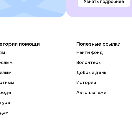
Узнать подробнее
егории помощи
Полезные ссылки
ям
Найти фонд
ослым
Волонтеры
илым
Добрый день
отным
Истории
роде
Автоплатежи
ьтуре
дам