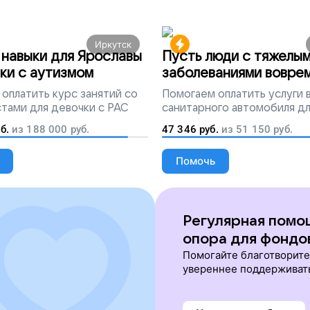
Иркутск
навыки для Ярославы
Пусть люди с тяжелы
ки с аутизмом
заболеваниями вовре
попадут на лечение
оплатить курс занятий со
Помогаем
оплатить услуги
тами для девочки с РАС
санитарного автомобиля д
перевозки тяжелобольных 
б.
из
188 000
руб.
47 346
руб.
из
51 150
руб.
Помочь
Регулярная помо
опора для фондо
Помогайте благотворит
увереннее поддерживат