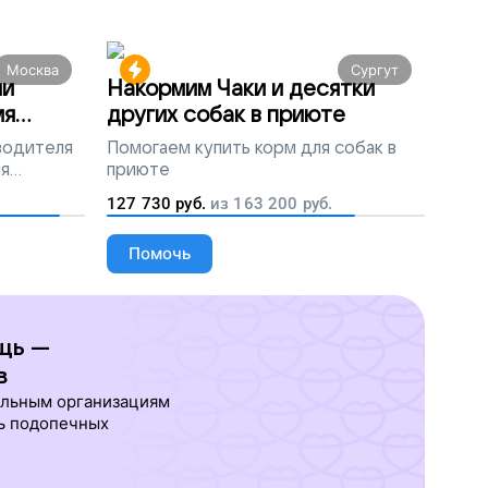
Москва
Сургут
ми
Накормим Чаки и десятки
мя
других собак в приюте
 водителя
Помогаем
купить корм для собак в
ля
приюте
людей
127 730
руб.
из
163 200
руб.
Помочь
щь —
в
ельным организациям
ь подопечных