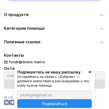
О продукте
О проекте VK Добро
Категории помощи
Отчеты VK Добро
Детям
Использование материалов
Полезные ссылки
Взрослым
Обратная связь
Найти фонд
Пожилым
Контакты
Для НКО
Волонтеры
Животным
funds@dobro.mail.ru
Партнерам
Добрый день
Оставайтесь с нами
Природе
Подпишитесь на нашу рассылку
Истории
Оставайтесь на связи с «Добром» — 
Культуре
делимся новостями и рассказываем о тех, 
Автоплатежи
Подписаться на рассылку
Фондам
кому нужна помощь
© VK,
2026
г. Все права защищены.
Подписаться