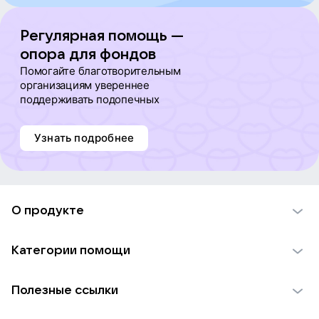
Евгений Осоёнок
Регулярная помощь —
опора для фондов
Помогайте благотворительным
Наталья Свирюкова
организациям увереннее
поддерживать подопечных
Евгений Осоёнок
Узнать подробнее
Наталья Свирюкова
О продукте
Евгений Осоёнок
О проекте VK Добро
Категории помощи
Екатерина Голубева
Отчеты VK Добро
Детям
Использование материалов
Полезные ссылки
Взрослым
Юлия Ильина
Обратная связь
Найти фонд