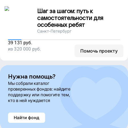
Шаг за шагом: путь к
Наталья Свирюкова
самостоятельности для
особенных ребят
Евгений Осоёнок
Санкт-Петербург
39 131
руб.
Наталья Свирюкова
из
320 000
руб.
Помочь проекту
Евгений Осоёнок
Нужна помощь?
Мы собрали каталог
Наталья Свирюкова
проверенных фондов: найдите
поддержку или помогите тем,
кто в ней нуждается
Евгений Осоёнок
Найти фонд
Наталья Свирюкова