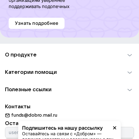
организациям увереннее
поддерживать подопечных
Узнать подробнее
О продукте
О проекте VK Добро
Категории помощи
Отчеты VK Добро
Детям
Использование материалов
Полезные ссылки
Взрослым
Обратная связь
Найти фонд
Пожилым
Контакты
Для НКО
Волонтеры
Животным
funds@dobro.mail.ru
Партнерам
Добрый день
Оставайтесь с нами
Природе
Подпишитесь на нашу рассылку
Истории
Оставайтесь на связи с «Добром» — 
Культуре