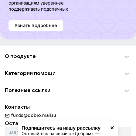
организациям увереннее
поддерживать подопечных
Узнать подробнее
О продукте
О проекте VK Добро
Категории помощи
Отчеты VK Добро
Детям
Использование материалов
Полезные ссылки
Взрослым
Обратная связь
Найти фонд
Пожилым
Контакты
Для НКО
Волонтеры
Животным
funds@dobro.mail.ru
Партнерам
Добрый день
Оставайтесь с нами
Природе
Подпишитесь на нашу рассылку
Истории
Оставайтесь на связи с «Добром» — 
Культуре