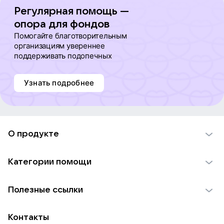
Регулярная помощь —
опора для фондов
Помогайте благотворительным
организациям увереннее
поддерживать подопечных
Узнать подробнее
О продукте
О проекте VK Добро
Категории помощи
Отчеты VK Добро
Детям
Использование материалов
Полезные ссылки
Взрослым
Обратная связь
Найти фонд
Пожилым
Контакты
Для НКО