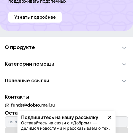
поддерживать подопечных
Узнать подробнее
О продукте
О проекте VK Добро
Категории помощи
Отчеты VK Добро
Детям
Использование материалов
Полезные ссылки
Взрослым
Обратная связь
Найти фонд
Пожилым
Контакты
Для НКО
Волонтеры
Животным
funds@dobro.mail.ru
Партнерам
Добрый день
Оставайтесь с нами
Природе
Подпишитесь на нашу рассылку
Истории
Оставайтесь на связи с «Добром» — 
Культуре
делимся новостями и рассказываем о тех, 
Автоплатежи
Подписаться на рассылку
Фондам