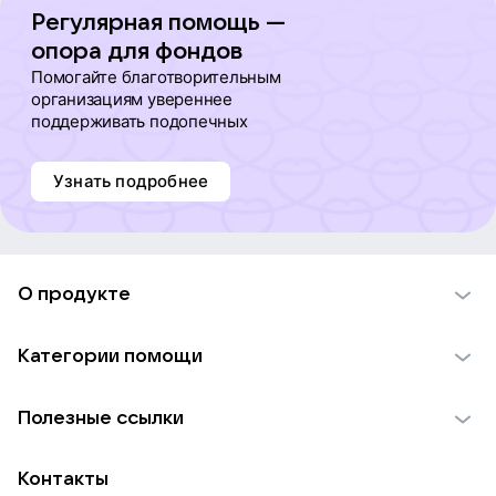
Регулярная помощь —
опора для фондов
Помогайте благотворительным
организациям увереннее
поддерживать подопечных
Узнать подробнее
О продукте
О проекте VK Добро
Категории помощи
Отчеты VK Добро
Детям
Использование материалов
Полезные ссылки
Взрослым
Обратная связь
Найти фонд
Пожилым
Контакты
Для НКО