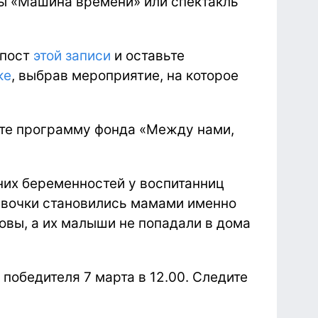
пы «Машина времени» или спектакль
епост
этой записи
и оставьте
ке
, выбрав мероприятие, на которое
ете программу фонда «Между нами,
их беременностей у воспитанниц
евочки становились мамами именно
товы, а их малыши не попадали в дома
победителя 7 марта в 12.00. Следите