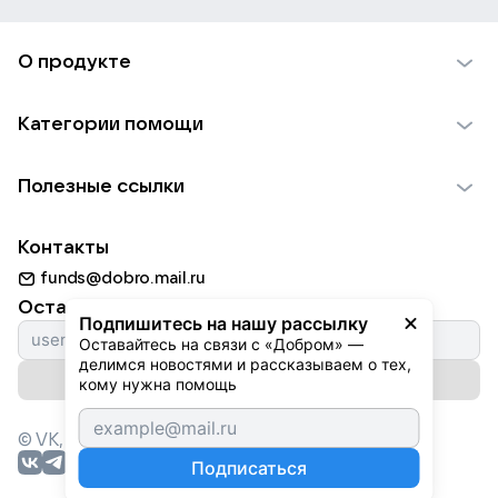
О продукте
О проекте VK Добро
Категории помощи
Отчеты VK Добро
Детям
Использование материалов
Полезные ссылки
Взрослым
Обратная связь
Найти фонд
Пожилым
Контакты
Для НКО
Волонтеры
Животным
funds@dobro.mail.ru
Партнерам
Добрый день
Оставайтесь с нами
Природе
Подпишитесь на нашу рассылку
Истории
Оставайтесь на связи с «Добром» — 
Культуре
делимся новостями и рассказываем о тех, 
Автоплатежи
Подписаться на рассылку
Фондам
кому нужна помощь
© VK,
2026
г. Все права защищены.
Подписаться