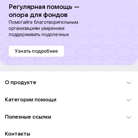
Регулярная помощь —
опора для фондов
Помогайте благотворительным
организациям увереннее
поддерживать подопечных
Узнать подробнее
О продукте
О проекте VK Добро
Категории помощи
Отчеты VK Добро
Детям
Использование материалов
Полезные ссылки
Взрослым
Обратная связь
Найти фонд
Пожилым
Контакты
Для НКО