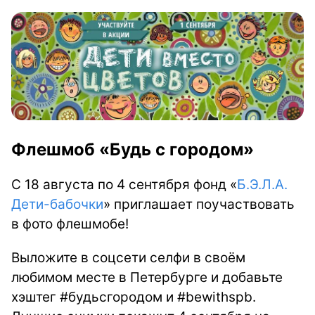
Флешмоб «Будь с городом»
С 18 августа по 4 сентября фонд «
Б.Э.Л.А.
Дети-бабочки
» приглашает поучаствовать
в фото флешмобе!
Выложите в соцсети селфи в своём
любимом месте в Петербурге и добавьте
хэштег ‪#‎будьсгородом‬‬ и ‪#‎bewithspb‬‬.